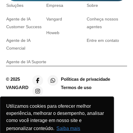
Soluções
Empresa
Sobre
Agente de IA
Vangard
Conheça nossos
Customer Success
agentes
Howeb
Agente de IA
Entre em contato
Comercial
Agente de IA Suporte
© 2025
Políticas de privacidade
VANGARD
Termos de uso
Utilizamos cookies para oferecer melhor
experiência, melhorar o desempenho, analisar
como você interage em nosso site e
personalizar conteúdo.
Saiba mais